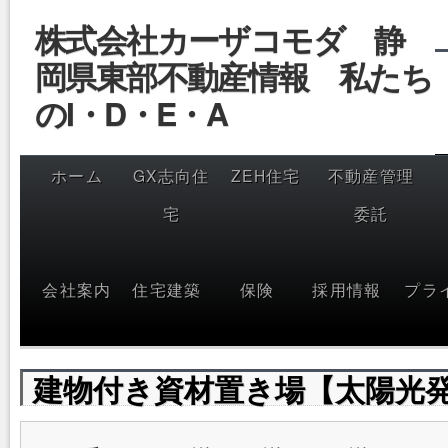
コ
株式会社カーザコモダ 静
ン
テ
岡県東部不動産情報 私たち
ン
ツ
へ
のI・D・E・A
ス
キ
ッ
プ
ホーム
GX志向住
ZEH住宅
不動産管理
宅
委託
会社案内
住宅建築
保険
採用情報
プラ
建物付き資材置き場【太陽光