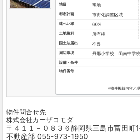
地目
宅地
都市計画
市街化調整区域
建ぺい率
60%
土地権利
所有権
国土法届出
不要
周辺環境
丹那小学校 函南中学
設備・条件
物件番号
※物件掲載内容と
物件問合せ先
株式会社カーザコモダ
〒４１１－０８３６静岡県三島市富田町1
不動産部 055-973-1950