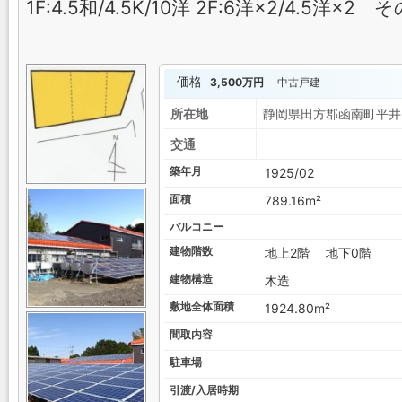
1F:4.5和/4.5K/10洋 2F:6洋×2/4.5
価格
3,500万円
中古戸建
所在地
静岡県田方郡函南町
交通
築年月
1925/02
面積
789.16m²
バルコニー
建物階数
地上2階 地下0階
建物構造
木造
敷地全体面積
1924.80m²
間取内容
駐車場
引渡/入居時期