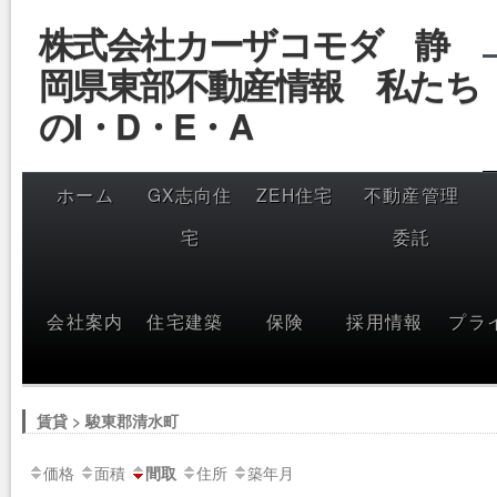
コ
株式会社カーザコモダ 静
ン
テ
岡県東部不動産情報 私たち
ン
ツ
へ
のI・D・E・A
ス
キ
ッ
プ
ホーム
GX志向住
ZEH住宅
不動産管理
宅
委託
会社案内
住宅建築
保険
採用情報
プラ
賃貸 > 駿東郡清水町
価格
面積
住所
築年月
間取