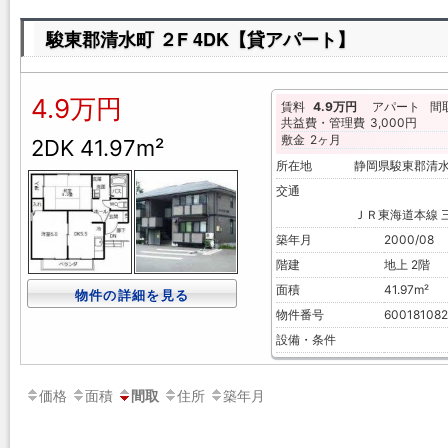
駿東郡清水町 ２F 4DK【貸アパート】
4.9万円
賃料
4.9万円
アパート
間
共益費・管理費
3,000円
敷金
2ヶ月
2DK 41.97m²
所在地
静岡県駿東郡清
交通
ＪＲ東海道本線 三
築年月
2000/08
階建
地上 2階
面積
41.97m²
物件の詳細を見る
物件番号
600181082
設備・条件
価格
面積
住所
築年月
間取