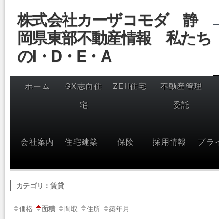
コ
株式会社カーザコモダ 静
ン
テ
岡県東部不動産情報 私たち
ン
ツ
へ
のI・D・E・A
ス
キ
ッ
プ
ホーム
GX志向住
ZEH住宅
不動産管理
宅
委託
会社案内
住宅建築
保険
採用情報
プラ
カテゴリ：賃貸
価格
間取
住所
築年月
面積