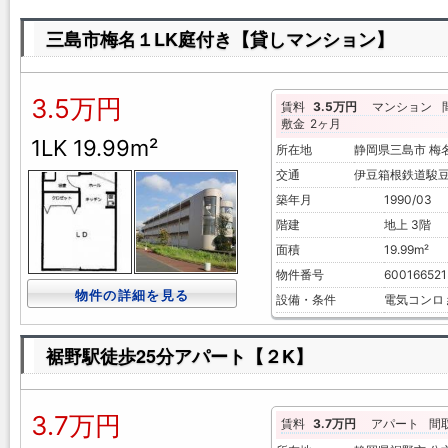
三島市梅名１LK庭付き【貸しマンション】
3.5万円
賃料
3.5万円
マンション
敷金
2ヶ月
1LK 19.99m²
所在地
静岡県三島市 
交通
伊豆箱根鉄道駿豆
築年月
1990/03
階建
地上 3階
面積
19.99m²
物件番号
600166521
物件の詳細を見る
設備・条件
電気コンロ
裾野駅徒歩25分アパート【２K】
3.7万円
賃料
3.7万円
アパート
間