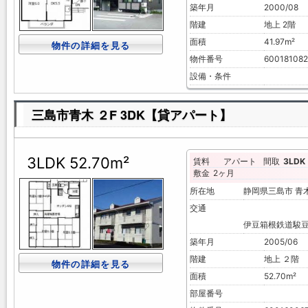
築年月
2000/08
階建
地上 2階
面積
41.97m²
物件の詳細を見る
物件番号
600181082
設備・条件
三島市青木 ２F 3DK【貸アパート】
3LDK 52.70m²
賃料
アパート
間取
3LDK
敷金
2ヶ月
所在地
静岡県三島市 
交通
伊豆箱根鉄道駿豆
築年月
2005/06
階建
地上 ２階
物件の詳細を見る
面積
52.70m²
部屋番号