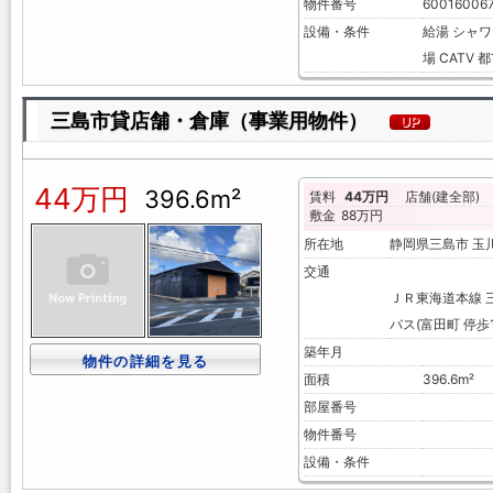
物件番号
60016006
設備・条件
給湯
シャワ
場
CATV
都
三島市貸店舗・倉庫（事業用物件）
UP
44万円
396.6m²
賃料
44万円
店舗(建全部)
敷金
88万円
所在地
静岡県三島市 
交通
ＪＲ東海道本線 三
バス(富田町 停歩1
築年月
物件の詳細を見る
面積
396.6m²
部屋番号
物件番号
設備・条件