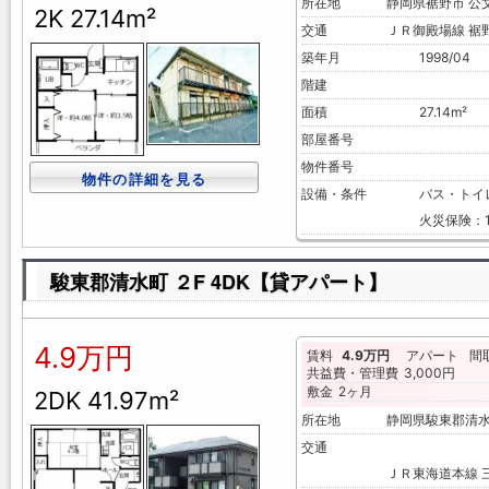
所在地
静岡県裾野市 
2K 27.14m²
交通
ＪＲ御殿場線 裾野
築年月
1998/04
階建
面積
27.14m²
部屋番号
物件番号
物件の詳細を見る
設備・条件
バス・トイ
火災保険：1
駿東郡清水町 ２F 4DK【貸アパート】
4.9万円
賃料
4.9万円
アパート
間
共益費・管理費
3,000円
敷金
2ヶ月
2DK 41.97m²
所在地
静岡県駿東郡清
交通
ＪＲ東海道本線 三