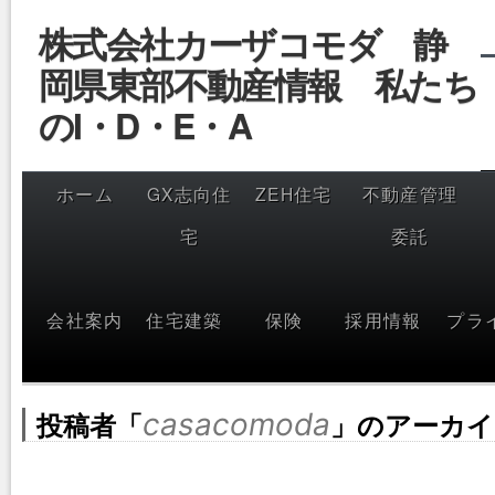
コ
株式会社カーザコモダ 静
ン
テ
岡県東部不動産情報 私たち
ン
ツ
へ
のI・D・E・A
ス
キ
ッ
プ
ホーム
GX志向住
ZEH住宅
不動産管理
宅
委託
会社案内
住宅建築
保険
採用情報
プラ
投稿者「
casacomoda
」のアーカイ