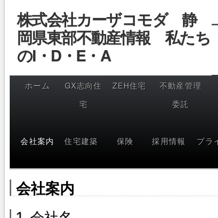
コ
株式会社カーザコモダ 静
ン
テ
岡県東部不動産情報 私たち
ン
ツ
へ
のI・D・E・A
ス
キ
ッ
プ
ホーム
GX志向住
ZEH住宅
不動産管理
宅
委託
会社案内
住宅建築
保険
採用情報
プラ
会社案内
1. 会社名