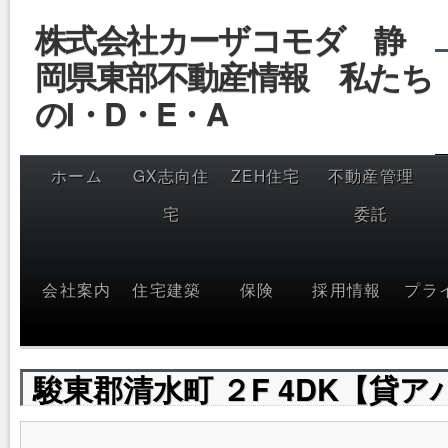
コ
株式会社カーザコモダ 静
ン
テ
岡県東部不動産情報 私たち
ン
ツ
へ
のI・D・E・A
ス
キ
ッ
プ
ホーム
GX志向住
ZEH住宅
不動産管理
宅
委託
会社案内
住宅建築
保険
採用情報
プラ
駿東郡清水町 ２F 4DK【貸