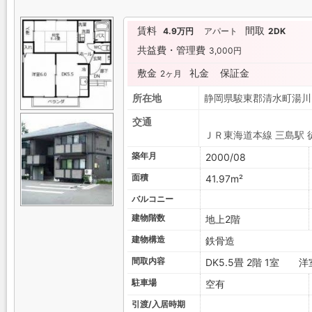
賃料
間取
4.9万円
アパート
2DK
共益費・管理費
3,000円
敷金
礼金
保証金
2ヶ月
所在地
静岡県駿東郡清水町
交通
ＪＲ東海道本線 三島駅 
築年月
2000/08
面積
41.97m²
バルコニー
建物階数
地上2階
建物構造
鉄骨造
間取内容
DK5.5畳 2階 1室 
駐車場
空有
引渡/入居時期