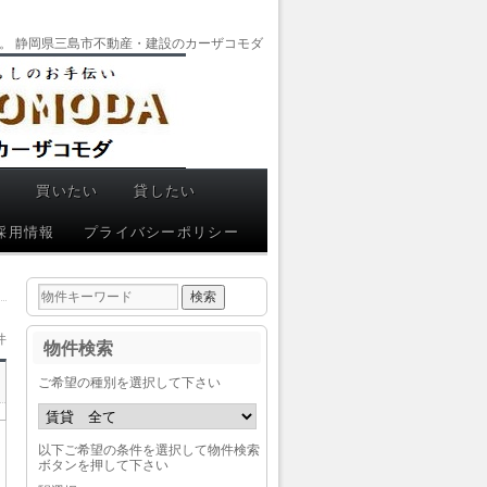
。 静岡県三島市不動産・建設のカーザコモダ
い
買いたい
貸したい
採用情報
プライバシーポリシー
物
件
検
索
件
物件検索
(キ
ー
ワ
ご希望の種別を選択して下さい
ー
ド)
以下ご希望の条件を選択して物件検索
ボタンを押して下さい