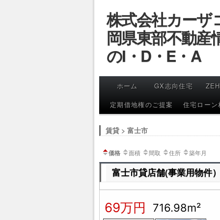
コ
株式会社カーザ
ン
テ
岡県東部不動産
ン
ツ
へ
のI・D・E・A
ス
キ
ッ
プ
ホーム
GX志向住宅
ZE
定期借地権のご提案
住宅ローン
賃貸 > 富士市
価格
面積
間取
住所
築年月
富士市貸店舗(事業用物件
69万円
716.98m²