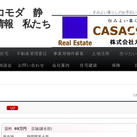
コモダ 静
すみよい暮らしのお手伝い
情報 私たち
H住宅
不動産管理委託
事業用物件募集
土地活用
売りた
相談会
お問い合わせ
会社案内
住宅建築
保険
1
）
UP
賃料
69万円
店舗(建全部)
所在地
静岡県富士市