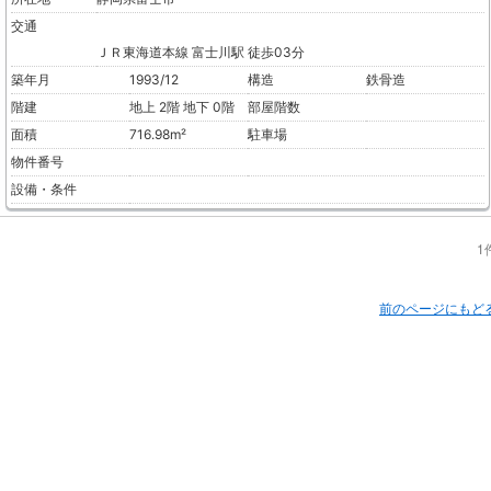
交通
ＪＲ東海道本線 富士川駅 徒歩03分
築年月
1993/12
構造
鉄骨造
階建
地上 2階 地下 0階
部屋階数
面積
716.98m²
駐車場
物件番号
設備・条件
1
前のページにもど