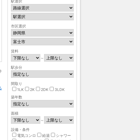
駅選択
市区選択
賃料
～
駅歩分
件
間取り
る
1LK
2K
2DK
3LDK
築年数
面積
～
設備・条件
電気コンロ
給湯
シャワー