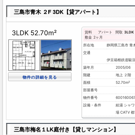
三島市青木 ２F 3DK【貸アパート】
3LDK 52.70m²
賃料
アパート
間取
3LDK
敷金
2ヶ月
所在地
静岡県三島市 
交通
伊豆箱根鉄道駿豆
築年月
2005/06
階建
地上 ２階
物件の詳細を見る
面積
52.70m²
部屋番号
物件番号
60016006
設備・条件
給湯
シャワ
場
CATV
都
三島市梅名１LK庭付き【貸しマンション】