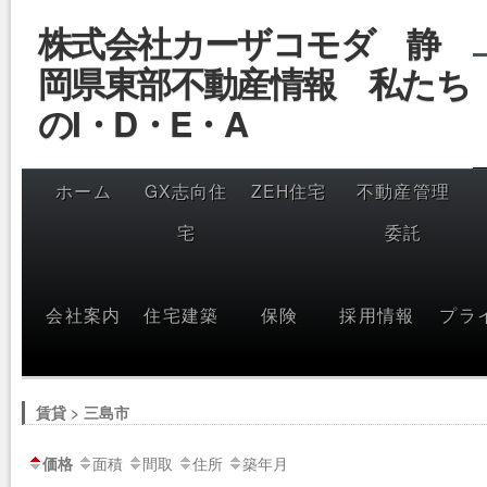
コ
株式会社カーザコモダ 静
ン
テ
岡県東部不動産情報 私たち
ン
ツ
へ
のI・D・E・A
ス
キ
ッ
プ
ホーム
GX志向住
ZEH住宅
不動産管理
宅
委託
会社案内
住宅建築
保険
採用情報
プラ
賃貸 > 三島市
面積
間取
住所
築年月
価格