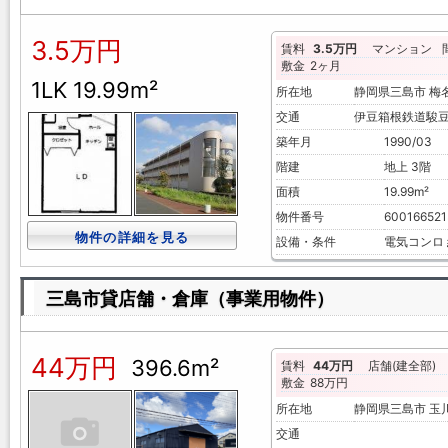
3.5万円
賃料
3.5万円
マンション
敷金
2ヶ月
1LK 19.99m²
所在地
静岡県三島市 
交通
伊豆箱根鉄道駿豆
築年月
1990/03
階建
地上 3階
面積
19.99m²
物件番号
600166521
物件の詳細を見る
設備・条件
電気コンロ
三島市貸店舗・倉庫（事業用物件）
44万円
396.6m²
賃料
44万円
店舗(建全部)
敷金
88万円
所在地
静岡県三島市 
交通